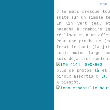
Mon 
J'le mets presque to
suite sur un simple t
En lin vert teal e
natacha à comboire (
réaliser et a un effe
Pour une prochaine (c
ferai le haut (la joi
cou), moins large po
suis déjà très conten
plus de photos
là
et 
bijoux assortis c
là
,
A bientôt,