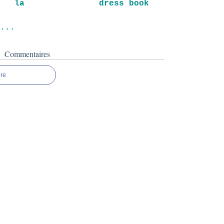
 la
dress book
e...
Commentaires
re