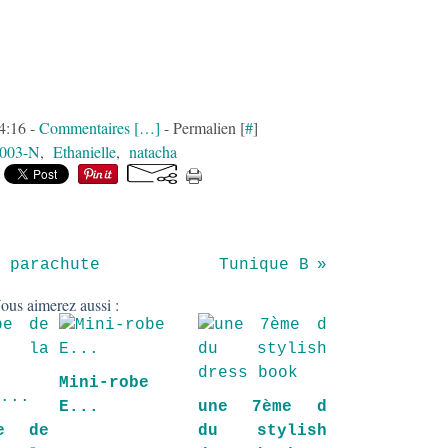
14:16 -
Commentaires [
…
]
- Permalien [
#
]
003-N
,
Ethanielle
,
natacha
 parachute
Tunique B
ous aimerez aussi :
Mini-robe
E...
une 7ème d
e de
du stylish