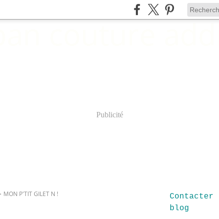
Publicité
>
MON P'TIT GILET N !
Contacter 
blog