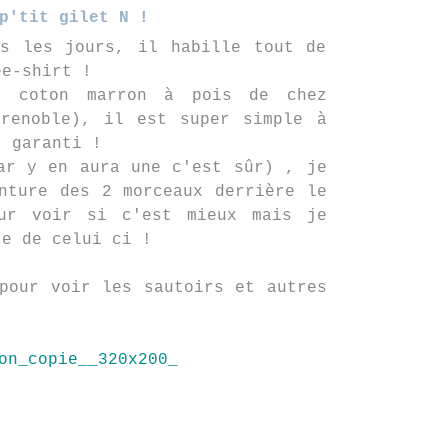
p'tit gilet N !
us les jours, il habille tout de
ee-shirt !
t coton marron à pois de chez
grenoble), il est super simple à
t garanti !
ar y en aura une c'est sûr) , je
nture des 2 morceaux derrière le
ur voir si c'est mieux mais je
te de celui ci !
pour voir les sautoirs et autres