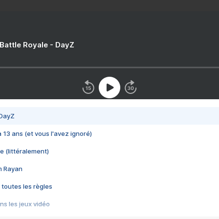
 Battle Royale - DayZ
 DayZ
 a 13 ans (et vous l'avez ignoré)
e (littéralement)
im Rayan
 toutes les règles
s les jeux vidéo