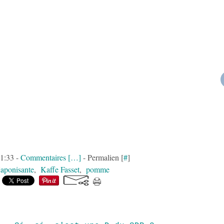
21:33 -
Commentaires [
…
]
- Permalien [
#
]
japonisante
,
Kaffe Fasset
,
pomme