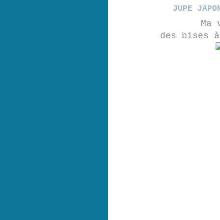
JUPE JAPO
Ma 
des bises 