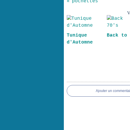
pochettes
V
Tunique
Back to
d'Automne
Ajouter un commentai