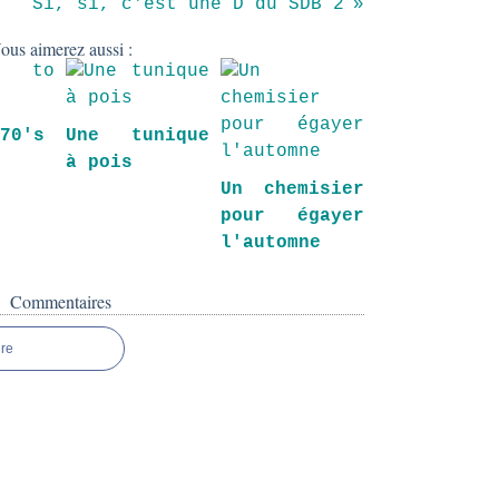
Si, si, c'est une D du SDB 2
ous aimerez aussi :
 70's
Une tunique
à pois
Un chemisier
pour égayer
l'automne
Commentaires
re