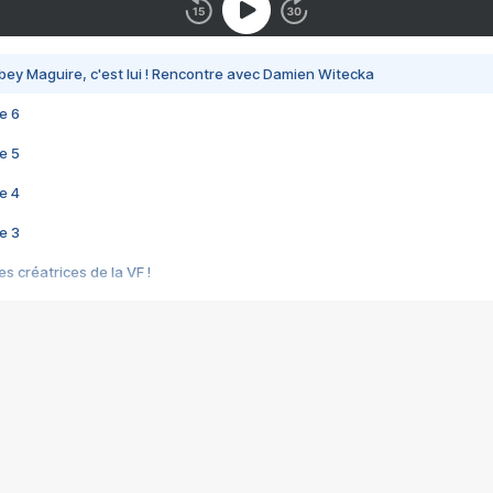
bey Maguire, c'est lui ! Rencontre avec Damien Witecka
e 6
e 5
e 4
e 3
s créatrices de la VF !
e 2
e 1
e Mektoub My Love arrive enfin ! Rencontre avec Shaïn Boumedine et Sal
i : après Toni en famille
elle réalise le bouleversant Dites lui que je l'aime