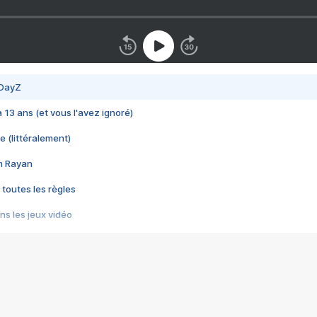
 DayZ
 a 13 ans (et vous l'avez ignoré)
e (littéralement)
im Rayan
 toutes les règles
s les jeux vidéo
us choquant de Rockstar ? - Le scandale BULLY
e plus moche de Steam
du RÊVE tourne au CAUCHEMAR
pendant 8 heures