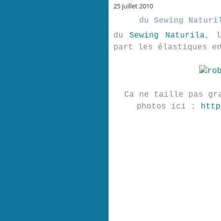
25 juillet 2010
du Sewing Naturi
du
Sewing Naturila
, l
part les élastiques e
Ca ne taille pas gr
photos ici :
http