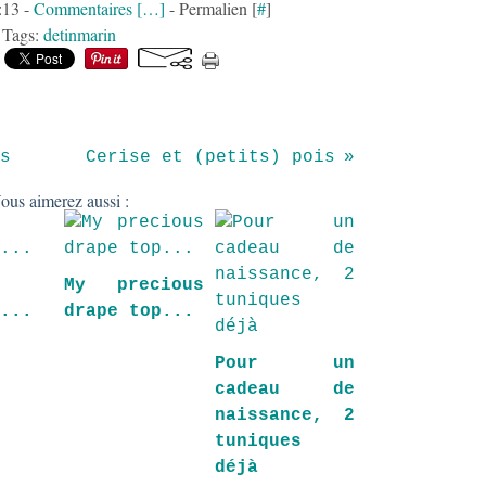
:13 -
Commentaires [
…
]
- Permalien [
#
]
Tags:
detinmarin
s
Cerise et (petits) pois
ous aimerez aussi :
My precious
a...
drape top...
Pour un
cadeau de
naissance, 2
tuniques
déjà