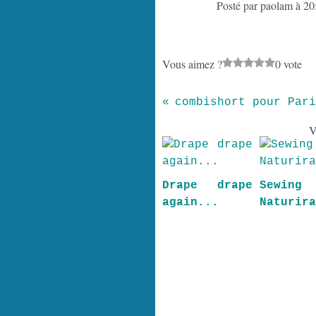
Posté par paolam à 20
Vous aimez ?
0 vote
combishort pour Pari
V
Drape drape
Sewing
again...
Naturir