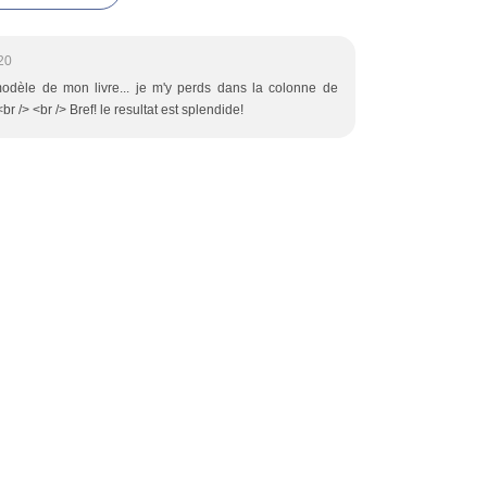
20
modèle de mon livre... je m'y perds dans la colonne de
br /> <br /> Bref! le resultat est splendide!