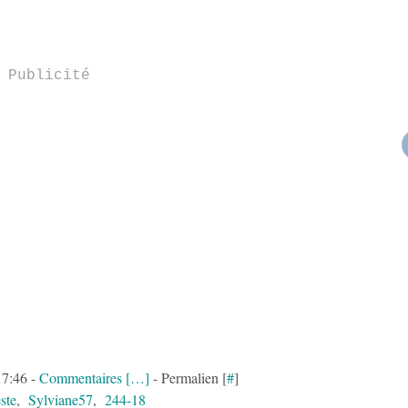
Publicité
17:46 -
Commentaires [
…
]
- Permalien [
#
]
ste
,
Sylviane57
,
244-18