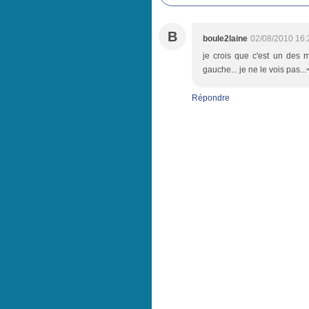
B
boule2laine
02/08/2010 16:
je crois que c'est un des 
gauche... je ne le vois pas...<
Répondre