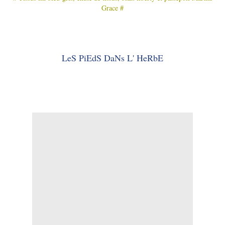
Grace #
LeS PiEdS DaNs L' HeRbE