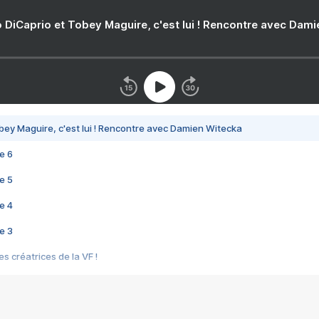
 DiCaprio et Tobey Maguire, c'est lui ! Rencontre avec Dam
bey Maguire, c'est lui ! Rencontre avec Damien Witecka
e 6
e 5
e 4
e 3
s créatrices de la VF !
e 2
e 1