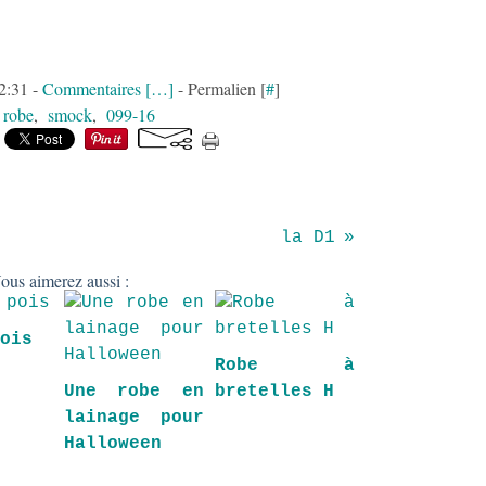
12:31 -
Commentaires [
…
]
- Permalien [
#
]
:
robe
,
smock
,
099-16
la D1
ous aimerez aussi :
pois
Robe à
Une robe en
bretelles H
lainage pour
Halloween