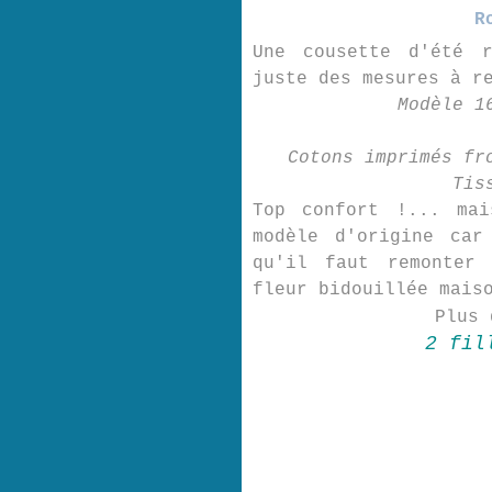
R
Une cousette d'été r
juste des mesures à r
Modèle 1
Cotons imprimés fr
Tis
Top confort !... mai
modèle d'origine car
qu'il faut remonter
fleur bidouillée mais
Plus
2 fil