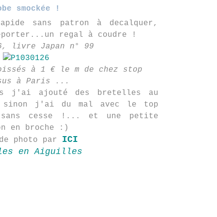
obe smockée !
apide sans patron à decalquer,
eporter...un regal à coudre !
6, livre Japan n° 99
oissés à 1 € le m de chez stop
sus à Paris ...
s j'ai ajouté des bretelles au
 sinon j'ai du mal avec le top
 sans cesse !... et une petite
on en broche :)
ICI
 de photo par
les en Aiguilles