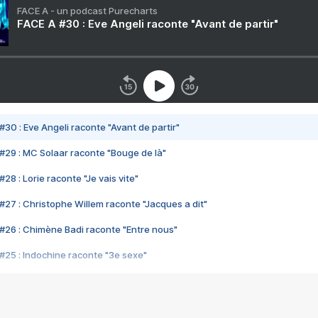
FACE A - un podcast Purecharts
FACE A #30 : Eve Angeli raconte "Avant de partir"
#30 : Eve Angeli raconte "Avant de partir"
#29 : MC Solaar raconte "Bouge de là"
28 : Lorie raconte "Je vais vite"
#27 : Christophe Willem raconte "Jacques a dit"
#26 : Chimène Badi raconte "Entre nous"
#25 : Indochine raconte "3e sexe"
#24 : Zaho raconte "C'est chelou"
#23 : Patrick Bruel raconte "Au café des délices"