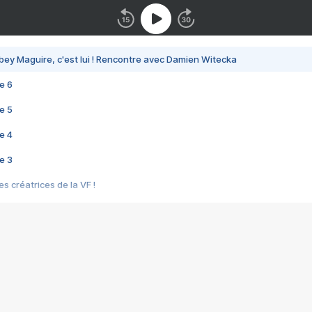
bey Maguire, c'est lui ! Rencontre avec Damien Witecka
e 6
e 5
e 4
e 3
s créatrices de la VF !
e 2
e 1
e Mektoub My Love arrive enfin ! Rencontre avec Shaïn Boumedine et Sal
i : après Toni en famille
elle réalise le bouleversant Dites lui que je l'aime