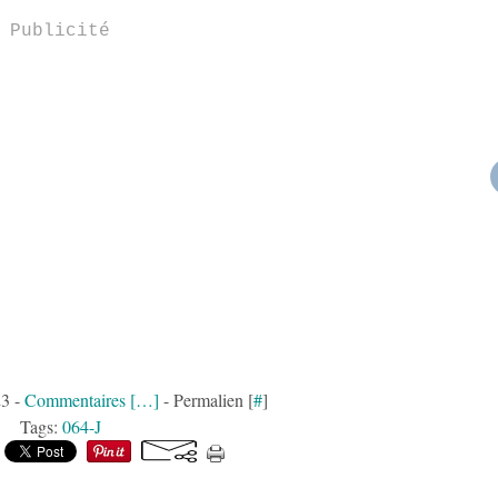
Publicité
23 -
Commentaires [
…
]
- Permalien [
#
]
Tags:
064-J