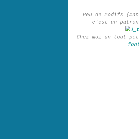
Peu de modifs (man
c'est un patron
Chez moi un tout pe
fon