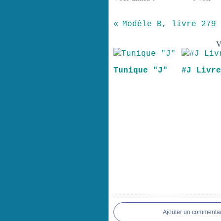
Modèle B, livre 279
V
Tunique "J"
#J Livr
Ajouter un commentai