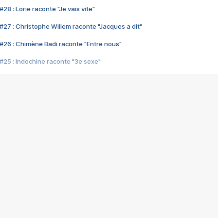
28 : Lorie raconte "Je vais vite"
#27 : Christophe Willem raconte "Jacques a dit"
#26 : Chimène Badi raconte "Entre nous"
#25 : Indochine raconte "3e sexe"
#24 : Zaho raconte "C'est chelou"
#23 : Patrick Bruel raconte "Au café des délices"
#22 : Kyo raconte "Le chemin"
#21 : Nolwenn Leroy raconte "Cassé"
#20 : Patrick Hernandez raconte "Born to be alive"
#19 : Lorie raconte "Près de moi"
#18 : Michael Jones raconte "A nos actes manqués" (avec Jean-Jacque
#17 : Khaled raconte "Aïcha"