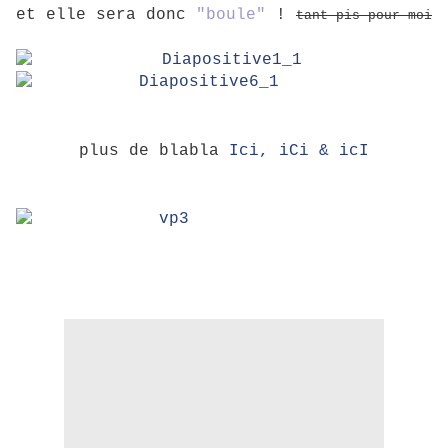
et elle sera donc
"boule"
!
tant pis pour moi
plus de blabla
Ici, iCi & icI