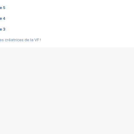
e 5
e 4
e 3
s créatrices de la VF !
e 2
e 1
e Mektoub My Love arrive enfin ! Rencontre avec Shaïn Boumedine et Sal
i : après Toni en famille
elle réalise le bouleversant Dites lui que je l'aime
ais ! Rencontre autour de Vie privée de Rebecca Zlotowski
 de Marguerite, Grave... Rencontre avec Ella Rumpf
 Les Rêveurs, un film intime sur la santé mentale