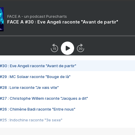
FACE A - un podcast Purecharts
FACE A #30 : Eve Angeli raconte "Avant de partir"
#30 : Eve Angeli raconte "Avant de partir"
#29 : MC Solaar raconte "Bouge de là"
28 : Lorie raconte "Je vais vite"
#27 : Christophe Willem raconte "Jacques a dit"
#26 : Chimène Badi raconte "Entre nous"
#25 : Indochine raconte "3e sexe"
#24 : Zaho raconte "C'est chelou"