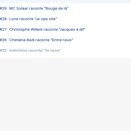
#29 : MC Solaar raconte "Bouge de là"
28 : Lorie raconte "Je vais vite"
#27 : Christophe Willem raconte "Jacques a dit"
#26 : Chimène Badi raconte "Entre nous"
#25 : Indochine raconte "3e sexe"
#24 : Zaho raconte "C'est chelou"
#23 : Patrick Bruel raconte "Au café des délices"
#22 : Kyo raconte "Le chemin"
#21 : Nolwenn Leroy raconte "Cassé"
#20 : Patrick Hernandez raconte "Born to be alive"
#19 : Lorie raconte "Près de moi"
#18 : Michael Jones raconte "A nos actes manqués" (avec Jean-Jacque