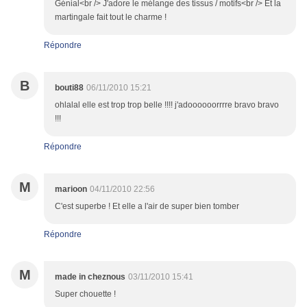
Génial<br /> J'adore le mélange des tissus / motifs<br /> Et la
martingale fait tout le charme !
Répondre
B
bouti88
06/11/2010 15:21
ohlalal elle est trop trop belle !!!! j'adoooooorrrre bravo bravo
!!!
Répondre
M
marioon
04/11/2010 22:56
C'est superbe ! Et elle a l'air de super bien tomber
Répondre
M
made in cheznous
03/11/2010 15:41
Super chouette !