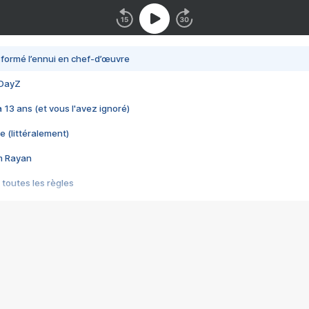
nsformé l’ennui en chef-d’œuvre
 DayZ
 a 13 ans (et vous l'avez ignoré)
e (littéralement)
im Rayan
 toutes les règles
s les jeux vidéo
us choquant de Rockstar ? - Le scandale BULLY
e plus moche de Steam
du RÊVE tourne au CAUCHEMAR
pendant 8 heures