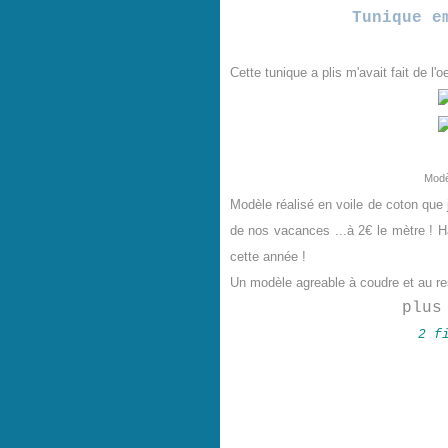
Tunique e
Cette tunique a plis m'avait fait de l'oe
Modè
Modèle réalisé
en voile de coton que 
de nos vacances ...à 2€ le
mètre
! H
cette année !
Un modèle agreable à coudre et au re
plus
2 f