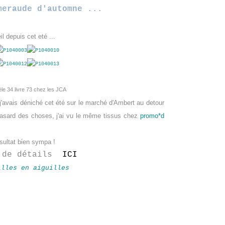
meraude d'automne ...
il depuis cet eté ...
le 34 livre 73 chez les JCA
j'avais déniché cet été sur le marché d'Ambert au detour
asard des choses, j'ai vu le même tissus chez
promo*d
sultat bien sympa !
 de
détails
ICI
illes en aiguilles