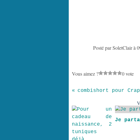
Posté par SoletClair à 
Vous aimez ?
0 vote
V
Je part