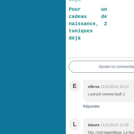
Pour un
cadeau de
naissance, 2
tuniques
déjà
Ajouter un commentai
E
elikrea
11/11/2010 18:22
c,est joli comme tout! ;)
Répondre
L
lalaure
11/11/2010 11:00
Oui, c'est magnifique. Le tiss