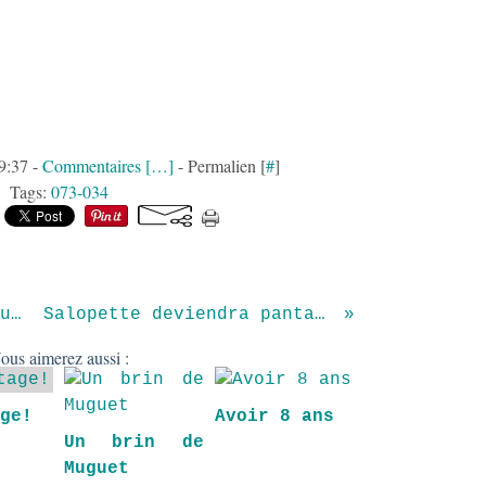
09:37 -
Commentaires [
…
]
- Permalien [
#
]
Tags:
073-034
combishort pour Crapulette
Salopette deviendra pantalon...
ous aimerez aussi :
age!
Avoir 8 ans
Un brin de
Muguet