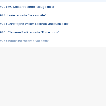
#29 : MC Solaar raconte "Bouge de là"
28 : Lorie raconte "Je vais vite"
#27 : Christophe Willem raconte "Jacques a dit"
#26 : Chimène Badi raconte "Entre nous"
#25 : Indochine raconte "3e sexe"
#24 : Zaho raconte "C'est chelou"
#23 : Patrick Bruel raconte "Au café des délices"
#22 : Kyo raconte "Le chemin"
#21 : Nolwenn Leroy raconte "Cassé"
#20 : Patrick Hernandez raconte "Born to be alive"
#19 : Lorie raconte "Près de moi"
#18 : Michael Jones raconte "A nos actes manqués" (avec Jean-Jacque