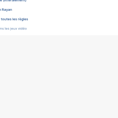
e (littéralement)
im Rayan
 toutes les règles
s les jeux vidéo
us choquant de Rockstar ? - Le scandale BULLY
e plus moche de Steam
du RÊVE tourne au CAUCHEMAR
pendant 8 heures
it… à tort
umiliés par un jeu vidéo
ire - Final Fantasy 8
ti un empire - Age of Empires
story DOFUS