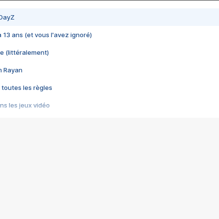
 DayZ
 a 13 ans (et vous l'avez ignoré)
e (littéralement)
im Rayan
 toutes les règles
s les jeux vidéo
us choquant de Rockstar ? - Le scandale BULLY
e plus moche de Steam
du RÊVE tourne au CAUCHEMAR
pendant 8 heures
it… à tort
umiliés par un jeu vidéo