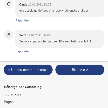
C
Cindy
12/01/2011 18:54
elle est pleine de "peps" ta robe, vraiment très jolie :)
Répondre
S
So'fil
12/01/2011 10:23
Super sympa ta robe, j'adore ! Elle sent l'été, le soleil !!!
Répondre
< Un peu comme un sapin
Blouse e >
Hébergé par Canalblog
Top articles
Pages