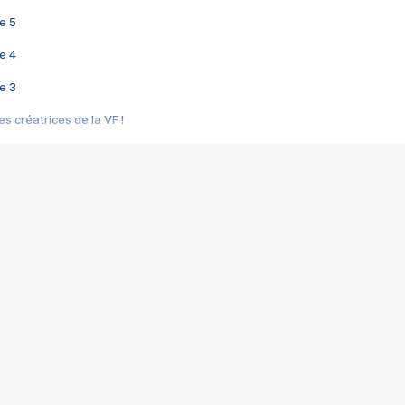
e 5
e 4
e 3
s créatrices de la VF !
e 2
e 1
e Mektoub My Love arrive enfin ! Rencontre avec Shaïn Boumedine et Sal
i : après Toni en famille
elle réalise le bouleversant Dites lui que je l'aime
ais ! Rencontre autour de Vie privée de Rebecca Zlotowski
 de Marguerite, Grave... Rencontre avec Ella Rumpf
 Les Rêveurs, un film intime sur la santé mentale