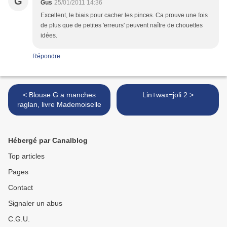
G
Gus
25/01/2011 14:36
Excellent, le biais pour cacher les pinces. Ca prouve une fois
de plus que de petites 'erreurs' peuvent naître de chouettes
idées.
Répondre
< Blouse G a manches
Lin+wax=joli 2 >
raglan, livre Mademoiselle
Hébergé par Canalblog
Top articles
Pages
Contact
Signaler un abus
C.G.U.