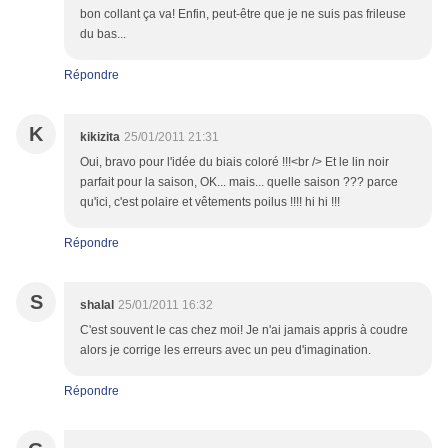
bon collant ça va! Enfin, peut-être que je ne suis pas frileuse
du bas...
Répondre
K
kikizita
25/01/2011 21:31
Oui, bravo pour l'idée du biais coloré !!!<br /> Et le lin noir
parfait pour la saison, OK... mais... quelle saison ??? parce
qu'ici, c'est polaire et vêtements poilus !!!! hi hi !!!
Répondre
S
shalal
25/01/2011 16:32
C'est souvent le cas chez moi! Je n'ai jamais appris à coudre
alors je corrige les erreurs avec un peu d'imagination.
Répondre