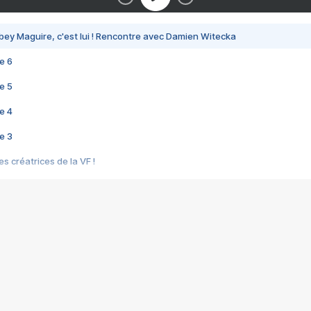
bey Maguire, c'est lui ! Rencontre avec Damien Witecka
e 6
e 5
e 4
e 3
s créatrices de la VF !
e 2
e 1
e Mektoub My Love arrive enfin ! Rencontre avec Shaïn Boumedine et Sal
i : après Toni en famille
elle réalise le bouleversant Dites lui que je l'aime