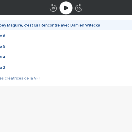
bey Maguire, c'est lui ! Rencontre avec Damien Witecka
e 6
e 5
e 4
e 3
s créatrices de la VF !
e 2
e 1
e Mektoub My Love arrive enfin ! Rencontre avec Shaïn Boumedine et Sal
i : après Toni en famille
elle réalise le bouleversant Dites lui que je l'aime