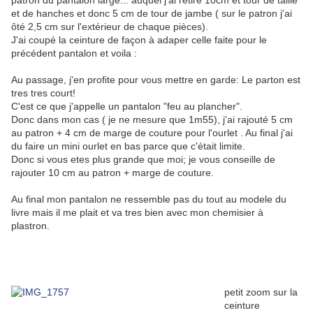
patron du pantalon large... auquel j'ai retiré 10cm et tour de taille
et de hanches et donc 5 cm de tour de jambe ( sur le patron j'ai
ôté 2,5 cm sur l'extérieur de chaque pièces).
J'ai coupé la ceinture de façon à adaper celle faite pour le
précédent pantalon et voila :
Au passage, j'en profite pour vous mettre en garde: Le parton est
tres tres court!
C'est ce que j'appelle un pantalon "feu au plancher".
Donc dans mon cas ( je ne mesure que 1m55), j'ai rajouté 5 cm
au patron + 4 cm de marge de couture pour l'ourlet . Au final j'ai
du faire un mini ourlet en bas parce que c'était limite.
Donc si vous etes plus grande que moi; je vous conseille de
rajouter 10 cm au patron + marge de couture.
Au final mon pantalon ne ressemble pas du tout au modele du
livre mais il me plait et va tres bien avec mon chemisier à
plastron.
petit zoom sur la
ceinture