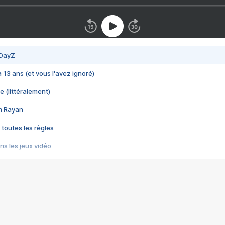
 DayZ
 a 13 ans (et vous l'avez ignoré)
e (littéralement)
im Rayan
 toutes les règles
s les jeux vidéo
us choquant de Rockstar ? - Le scandale BULLY
e plus moche de Steam
du RÊVE tourne au CAUCHEMAR
pendant 8 heures