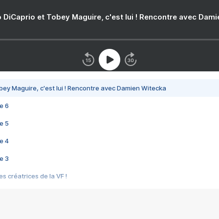
 DiCaprio et Tobey Maguire, c'est lui ! Rencontre avec Dam
bey Maguire, c'est lui ! Rencontre avec Damien Witecka
e 6
e 5
e 4
e 3
s créatrices de la VF !
e 2
e 1