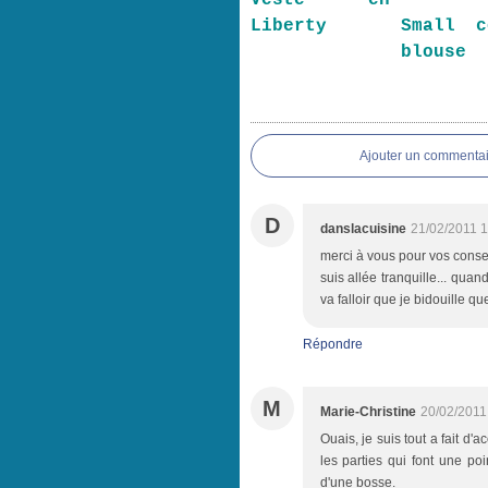
Veste en
Liberty
Small c
blouse
Ajouter un commentai
D
danslacuisine
21/02/2011 1
merci à vous pour vos conseils
suis allée tranquille... quand
va falloir que je bidouille q
Répondre
M
Marie-Christine
20/02/2011
Ouais, je suis tout a fait d'
les parties qui font une p
d'une bosse.