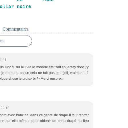
LA robe
ollar
noire
Commentaires
re
1:01
 !<br /> sur le livre le modèle était fait en jersey donc j'y
 je rentre la bosse cela ne fait pas plus joli, vraiment... il
uelque chose je crois.<br /> Merci encore...
 22:13
accord avec francine, dans ce genre de drape il faut rentrer
ointe sur elle-mêmes pour obtenir un beau drapé au lieu