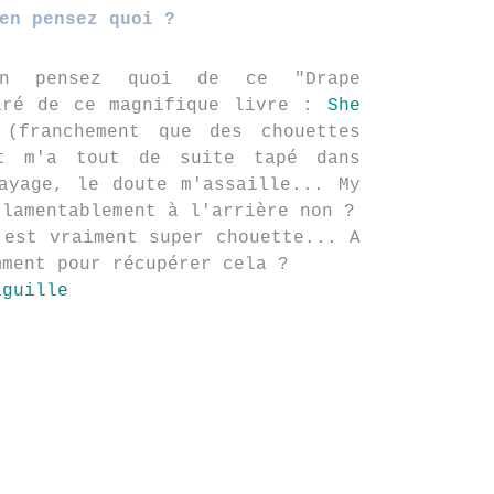
en pensez quoi ?
en pensez quoi de ce "Drape
iré de ce magnifique livre :
She
(franchement que des chouettes
et m'a tout de suite tapé dans
ayage, le doute m'assaille... My
 lamentablement à l'arrière non ?
 est vraiment super chouette... A
mment pour récupérer cela ?
iguille