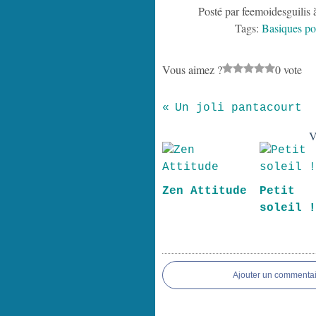
Posté par feemoidesguilis 
Tags:
Basiques pou
Vous aimez ?
0 vote
Un joli pantacourt
V
Zen Attitude
Petit
soleil 
Ajouter un commentai