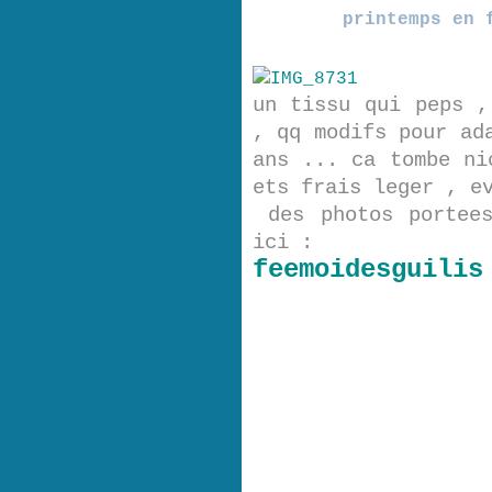
printemps en 
un tissu qui peps ,
, qq modifs pour ad
ans ... ca tombe ni
ets frais leger , e
des photos portees
ici :
feemoidesguilis