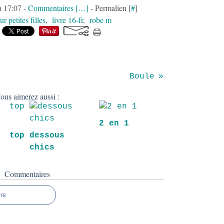
à 17:07 -
Commentaires [
…
]
- Permalien [
#
]
r petites filles
,
livre 16-fr
,
robe m
Boule
ous aimerez aussi :
2 en 1
 top
dessous
!
chics
Commentaires
re