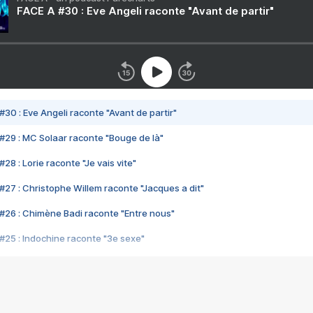
FACE A #30 : Eve Angeli raconte "Avant de partir"
#30 : Eve Angeli raconte "Avant de partir"
#29 : MC Solaar raconte "Bouge de là"
28 : Lorie raconte "Je vais vite"
#27 : Christophe Willem raconte "Jacques a dit"
#26 : Chimène Badi raconte "Entre nous"
#25 : Indochine raconte "3e sexe"
#24 : Zaho raconte "C'est chelou"
#23 : Patrick Bruel raconte "Au café des délices"