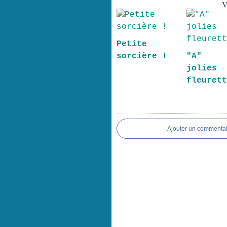
V
Petite
sorcière !
"A" 
jolies
fleuret
Ajouter un commentai