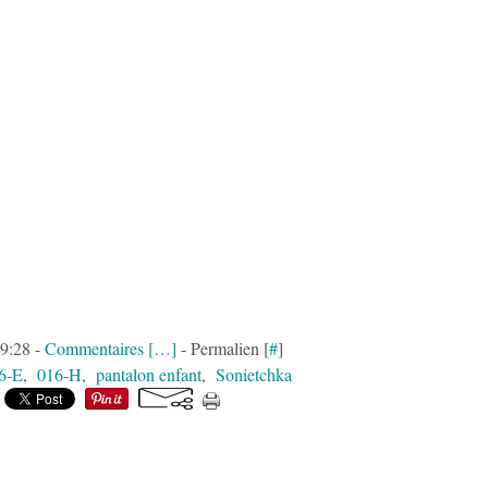
09:28 -
Commentaires [
…
]
- Permalien [
#
]
6-E
,
016-H
,
pantalon enfant
,
Sonietchka