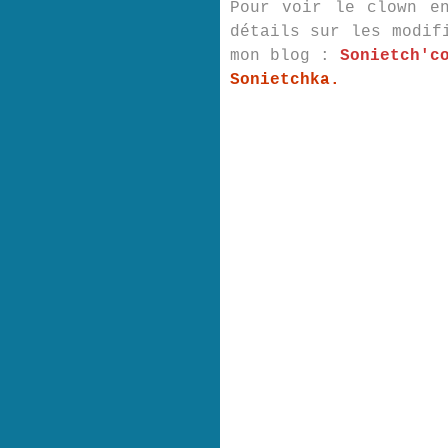
Pour voir le clown e
détails sur les modif
mon blog :
Sonietch'c
Sonietchka
.