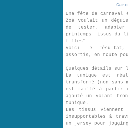
Carn
Une fête de carnaval 
Zoé voulait un dégui
de tester, adapter
printemps issus du li
filles".
Voici le résultat,
assortis, en route po
Quelques détails sur 
La tunique est réa
transformé (non sans 
est taillé à partir 
ajouté un volant fro
tunique.
Les tissus viennent 
insupportables à trav
un jersey pour joggin