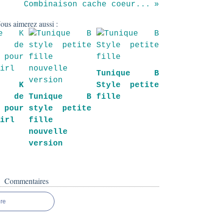
Combinaison cache coeur...
ous aimerez aussi :
Tunique B
ue K
Style petite
t de
Tunique B
fille
pour
style petite
girl
fille
nouvelle
version
Commentaires
re