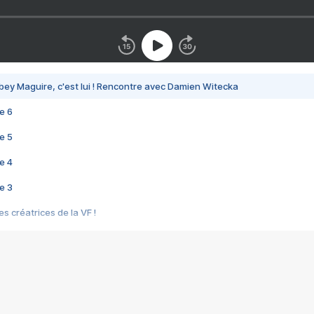
bey Maguire, c'est lui ! Rencontre avec Damien Witecka
e 6
e 5
e 4
e 3
s créatrices de la VF !
e 2
e 1
e Mektoub My Love arrive enfin ! Rencontre avec Shaïn Boumedine et Sal
i : après Toni en famille