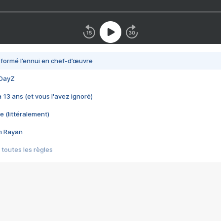
nsformé l’ennui en chef-d’œuvre
 DayZ
 a 13 ans (et vous l'avez ignoré)
e (littéralement)
im Rayan
 toutes les règles
s les jeux vidéo
us choquant de Rockstar ? - Le scandale BULLY
e plus moche de Steam
du RÊVE tourne au CAUCHEMAR