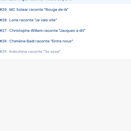
#29 : MC Solaar raconte "Bouge de là"
28 : Lorie raconte "Je vais vite"
#27 : Christophe Willem raconte "Jacques a dit"
#26 : Chimène Badi raconte "Entre nous"
#25 : Indochine raconte "3e sexe"
#24 : Zaho raconte "C'est chelou"
#23 : Patrick Bruel raconte "Au café des délices"
#22 : Kyo raconte "Le chemin"
#21 : Nolwenn Leroy raconte "Cassé"
#20 : Patrick Hernandez raconte "Born to be alive"
#19 : Lorie raconte "Près de moi"
#18 : Michael Jones raconte "A nos actes manqués" (avec Jean-Jacque