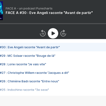
FACE A - un podcast Purecharts
FACE A #30 : Eve Angeli raconte "Avant de partir"
#30 : Eve Angeli raconte "Avant de partir"
#29 : MC Solaar raconte "Bouge de là"
28 : Lorie raconte "Je vais vite"
#27 : Christophe Willem raconte "Jacques a dit"
#26 : Chimène Badi raconte "Entre nous"
#25 : Indochine raconte "3e sexe"
#24 : Zaho raconte "C'est chelou"