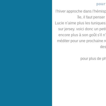
pour
l'hiver approche dans l'hémisph
île, il faut pense
Lucie n'aime plus les tuniques,
sur jersey. voici donc un petit
encore plus à son goût s'il 
méditer pour une prochaine réa
des
pour plus de pho