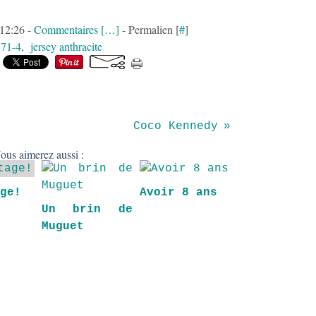
 12:26 -
Commentaires [
…
]
- Permalien [
#
]
:
71-4
,
jersey anthracite
Coco Kennedy
ous aimerez aussi :
age!
Avoir 8 ans
Un brin de
Muguet