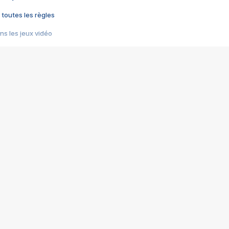
 toutes les règles
s les jeux vidéo
us choquant de Rockstar ? - Le scandale BULLY
e plus moche de Steam
du RÊVE tourne au CAUCHEMAR
pendant 8 heures
it… à tort
umiliés par un jeu vidéo
ire - Final Fantasy 8
ti un empire - Age of Empires
story DOFUS
tard, il crée l'un des pires jeux de tous les temps, MindsEye.