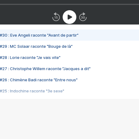
#30 : Eve Angeli raconte "Avant de partir"
#29 : MC Solaar raconte "Bouge de là"
28 : Lorie raconte "Je vais vite"
#27 : Christophe Willem raconte "Jacques a dit"
#26 : Chimène Badi raconte "Entre nous"
#25 : Indochine raconte "3e sexe"
#24 : Zaho raconte "C'est chelou"
#23 : Patrick Bruel raconte "Au café des délices"
#22 : Kyo raconte "Le chemin"
#21 : Nolwenn Leroy raconte "Cassé"