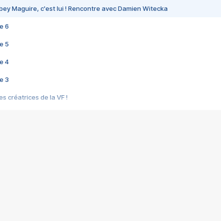
bey Maguire, c'est lui ! Rencontre avec Damien Witecka
e 6
e 5
e 4
e 3
s créatrices de la VF !
e 2
e 1
e Mektoub My Love arrive enfin ! Rencontre avec Shaïn Boumedine et Sal
i : après Toni en famille
elle réalise le bouleversant Dites lui que je l'aime
ais ! Rencontre autour de Vie privée de Rebecca Zlotowski