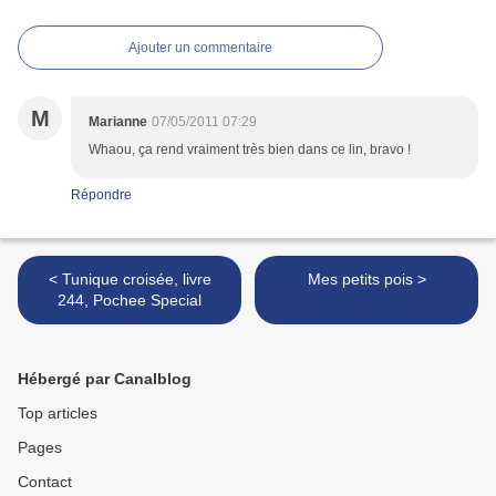
Ajouter un commentaire
M
Marianne
07/05/2011 07:29
Whaou, ça rend vraiment très bien dans ce lin, bravo !
Répondre
< Tunique croisée, livre
Mes petits pois >
244, Pochee Special
Hébergé par Canalblog
Top articles
Pages
Contact