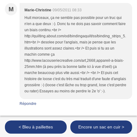
M
Marie-Christine
09/05/2011 08:33
Huit morceaux, ça ne semble pas possible pour un truc qui
n'en a que deux :-). Donc tu ne dois pas savoir comment faire
un biais continu.<br />
http://quilting.about.com/od/bindingaquilt/ss/binding_strips_5.
htm<br /> desolee pour l'anglais, mais je pense que les
illustrations sont assez claires.<br /> Et puis si tu as un
machin comme ça
http://www.lacouseriecreative.com/art,2668,appareil-a-biais-
25mm.htm (à peu près la bonne taille ici à vue d'oeil) ça
marche beaucoup plus vite aussi.<br /> <br /> Et puis cet
histoire de loose c'est du très mal traduit d'une faute d'anglais
grossière :-) (loose c'est lâche ou trop grand, lose c'est perdre
ou rater) Essayes au moins de perdre le 2e 'o' :-).
Répondre
< Bleu à paillettes
Encore un sac en cuir >