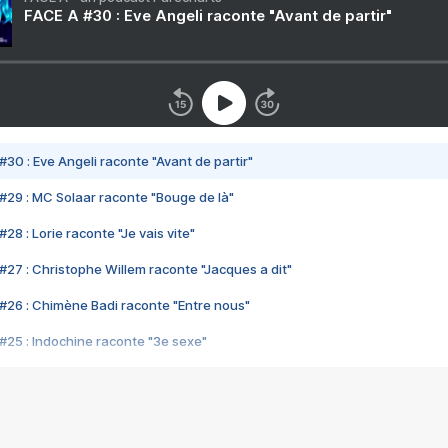
FACE A #30 : Eve Angeli raconte "Avant de partir"
#30 : Eve Angeli raconte "Avant de partir"
#29 : MC Solaar raconte "Bouge de là"
28 : Lorie raconte "Je vais vite"
#27 : Christophe Willem raconte "Jacques a dit"
#26 : Chimène Badi raconte "Entre nous"
#25 : Indochine raconte "3e sexe"
#24 : Zaho raconte "C'est chelou"
#23 : Patrick Bruel raconte "Au café des délices"