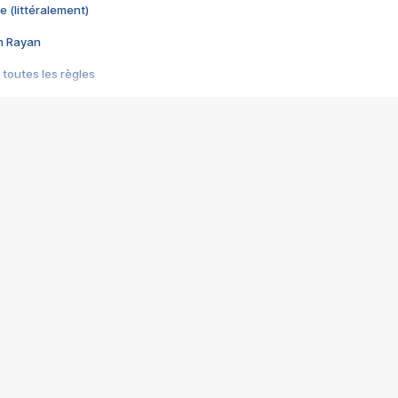
e (littéralement)
im Rayan
 toutes les règles
s les jeux vidéo
us choquant de Rockstar ? - Le scandale BULLY
e plus moche de Steam
du RÊVE tourne au CAUCHEMAR
pendant 8 heures
it… à tort
umiliés par un jeu vidéo
ire - Final Fantasy 8
ti un empire - Age of Empires
story DOFUS