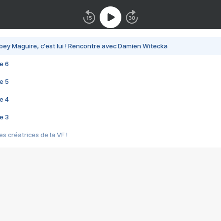
bey Maguire, c'est lui ! Rencontre avec Damien Witecka
e 6
e 5
e 4
e 3
s créatrices de la VF !
e 2
e 1
e Mektoub My Love arrive enfin ! Rencontre avec Shaïn Boumedine et Sal
i : après Toni en famille