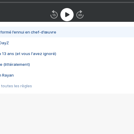
nsformé l’ennui en chef-d’œuvre
 DayZ
 a 13 ans (et vous l'avez ignoré)
e (littéralement)
im Rayan
 toutes les règles
s les jeux vidéo
us choquant de Rockstar ? - Le scandale BULLY
e plus moche de Steam
du RÊVE tourne au CAUCHEMAR