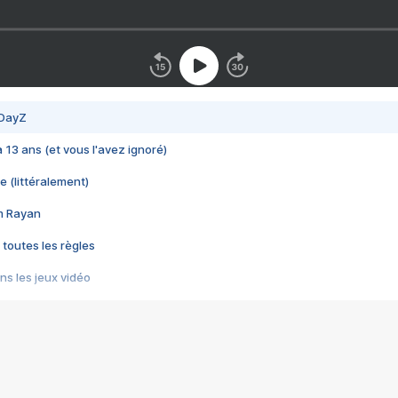
 DayZ
 a 13 ans (et vous l'avez ignoré)
e (littéralement)
im Rayan
 toutes les règles
s les jeux vidéo
us choquant de Rockstar ? - Le scandale BULLY
e plus moche de Steam
du RÊVE tourne au CAUCHEMAR