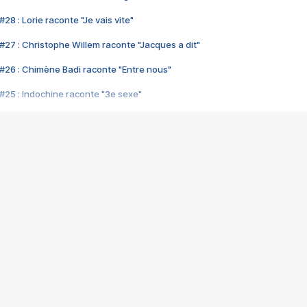
28 : Lorie raconte "Je vais vite"
#27 : Christophe Willem raconte "Jacques a dit"
#26 : Chimène Badi raconte "Entre nous"
#25 : Indochine raconte "3e sexe"
#24 : Zaho raconte "C'est chelou"
#23 : Patrick Bruel raconte "Au café des délices"
#22 : Kyo raconte "Le chemin"
#21 : Nolwenn Leroy raconte "Cassé"
#20 : Patrick Hernandez raconte "Born to be alive"
#19 : Lorie raconte "Près de moi"
#18 : Michael Jones raconte "A nos actes manqués" (avec Jean-Jacque
#17 : Khaled raconte "Aïcha"