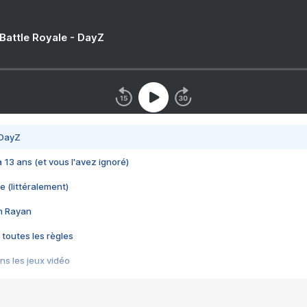
 Battle Royale - DayZ
 DayZ
 a 13 ans (et vous l'avez ignoré)
e (littéralement)
im Rayan
 toutes les règles
s les jeux vidéo
us choquant de Rockstar ? - Le scandale BULLY