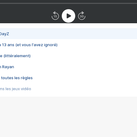
 DayZ
 a 13 ans (et vous l'avez ignoré)
e (littéralement)
im Rayan
 toutes les règles
s les jeux vidéo
us choquant de Rockstar ? - Le scandale BULLY
e plus moche de Steam
du RÊVE tourne au CAUCHEMAR
pendant 8 heures