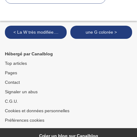
< La W très modifiée....
une G colorée >
Hébergé par Canalblog
Top articles
Pages
Contact
Signaler un abus
C.G.U.
Cookies et données personnelles
Préférences cookies
Créer un blog sur Canalblog