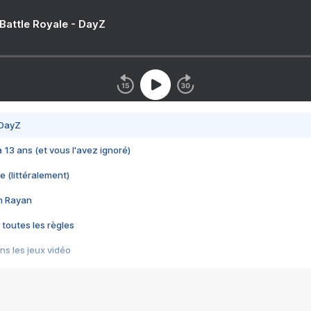
 Battle Royale - DayZ
 DayZ
 a 13 ans (et vous l'avez ignoré)
e (littéralement)
im Rayan
 toutes les règles
s les jeux vidéo
us choquant de Rockstar ? - Le scandale BULLY
e plus moche de Steam